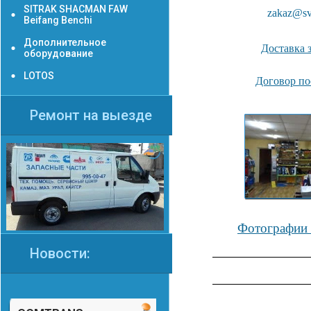
SITRAK SHACMAN FAW
zakaz@sv
Beifang Benchi
Дополнительное
Доставка 
оборудование
LOTOS
Договор по
Ремонт на выезде
Фотографии 
Новости: