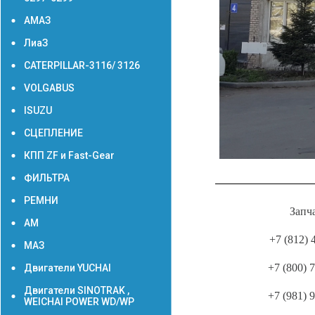
АМАЗ
ЛиаЗ
CATERPILLAR-3116/ 3126
VOLGABUS
ISUZU
СЦЕПЛЕНИЕ
КПП ZF и Fast-Gear
ФИЛЬТРА
РЕМНИ
Запч
АМ
+7 (812) 
МАЗ
+7 (800) 
Двигатели YUCHAI
Двигатели SINOTRAK ,
+7 (981) 
WEICHAI POWER WD/WP