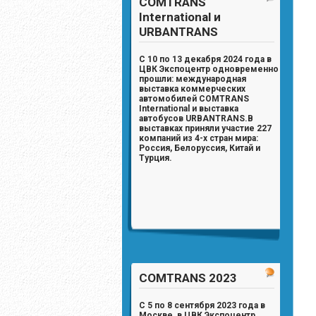
COMTRANS
International и
URBANTRANS
С 10 по 13 декабря 2024 года в
ЦВК Экспоцентр одновременно
прошли: международная
выставка коммерческих
автомобилей
COMTRANS
International
и выставка
автобусов
URBANTRANS
.
В
выставках приняли участие
227
компаний из 4-х стран мира:
Россия, Белоруссия, Китай и
Турция.
COMTRANS 2023
С 5 по 8 сентября 2023 года в
Москве, в ЦВК Экспоцентр