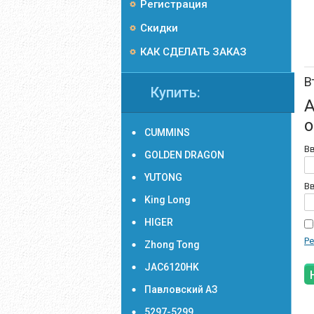
Регистрация
Скидки
КАК СДЕЛАТЬ ЗАКАЗ
В
Купить:
А
о
CUMMINS
Вв
GOLDEN DRAGON
YUTONG
Вв
King Long
HIGER
Ре
Zhong Tong
JAC6120HK
Павловский АЗ
5297-5299