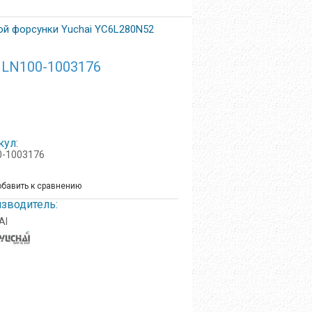
ой форсунки Yuchai YC6L280N52
 LN100-1003176
кул:
0-1003176
бавить к сравнению
зводитель:
AI