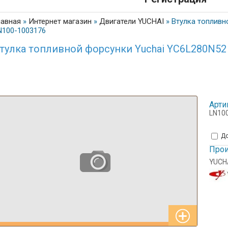
лавная
»
Интернет магазин
»
Двигатели YUCHAI
»
Втулка топливн
N100-1003176
тулка топливной форсунки Yuchai YC6L280N52
Арти
LN10
До
Прои
YUCH