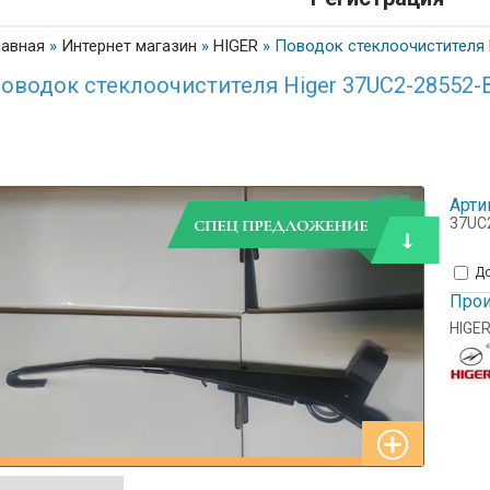
лавная
»
Интернет магазин
»
HIGER
»
Поводок стеклоочистителя 
оводок стеклоочистителя Higer 37UC2-28552-
Арти
37UC
До
Прои
HIGE