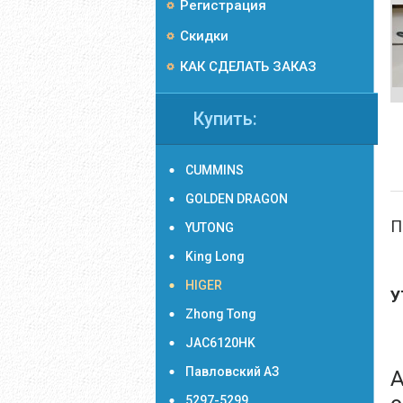
Регистрация
Скидки
КАК СДЕЛАТЬ ЗАКАЗ
Купить:
CUMMINS
GOLDEN DRAGON
П
YUTONG
King Long
HIGER
У
Zhong Tong
JAC6120HK
Павловский АЗ
А
5297-5299