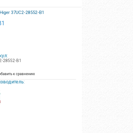
Higer 37UC2-28552-B1
B1
кул:
2-28552-B1
бавить к сравнению
зводитель:
R