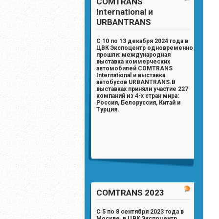
COMTRANS
International и
URBANTRANS
С 10 по 13 декабря 2024 года в
ЦВК Экспоцентр одновременно
прошли: международная
выставка коммерческих
автомобилей
COMTRANS
International
и выставка
автобусов
URBANTRANS
.
В
выставках приняли участие
227
компаний из 4-х стран мира:
Россия, Белоруссия, Китай и
Турция.
COMTRANS 2023
С 5 по 8 сентября 2023 года в
Москве, в ЦВК Экспоцентр