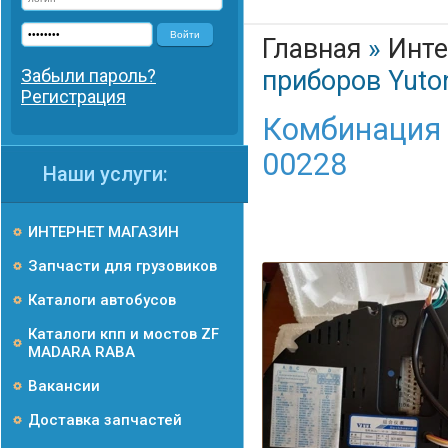
Войти
Главная
»
Инте
Забыли пароль?
приборов Yuto
Регистрация
Комбинация 
00228
Наши услуги:
ИНТЕРНЕТ МАГАЗИН
Запчасти для грузовиков
Каталоги автобусов
Каталоги кпп и мостов ZF
MADARA RABA
Вакансии
Доставка запчастей