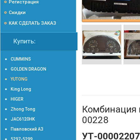
Регистрация
Скидки
КАК СДЕЛАТЬ ЗАКАЗ
Купить:
CUMMINS
GOLDEN DRAGON
YUTONG
King Long
HIGER
Комбинация 
Zhong Tong
00228
JAC6120HK
Павловский АЗ
УТ-00002207
5297-5299