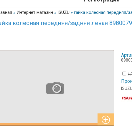
лавная
»
Интернет магазин
»
ISUZU
»
гайка колесная передняя/з
айка колесная передняя/задняя левая 8980079
Арти
8980
До
Прои
ISUZ