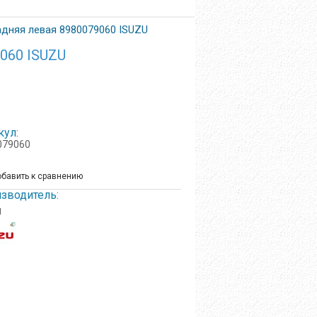
адняя левая 8980079060 ISUZU
060 ISUZU
кул:
079060
бавить к сравнению
зводитель:
U