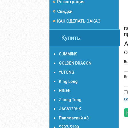
Регистрация
Скидки
КАК СДЕЛАТЬ ЗАКАЗ
г
п
Купить:
А
о
CUMMINS
Вв
GOLDEN DRAGON
YUTONG
Вв
King Long
HIGER
Ре
Zhong Tong
JAC6120HK
Павловский АЗ
5297-5299