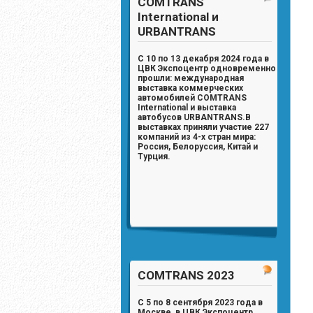
COMTRANS
International и
URBANTRANS
С 10 по 13 декабря 2024 года в
ЦВК Экспоцентр одновременно
прошли: международная
выставка коммерческих
автомобилей
COMTRANS
International
и выставка
автобусов
URBANTRANS
.
В
выставках приняли участие
227
компаний из 4-х стран мира:
Россия, Белоруссия, Китай и
Турция.
COMTRANS 2023
С 5 по 8 сентября 2023 года в
Москве, в ЦВК Экспоцентр